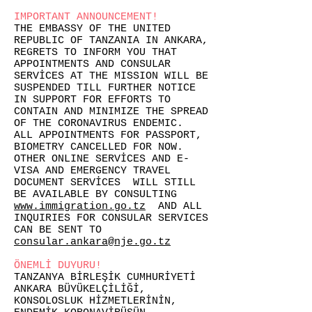
IMPORTANT ANNOUNCEMENT!
THE EMBASSY OF THE UNITED
REPUBLIC OF TANZANIA IN ANKARA,
REGRETS TO INFORM YOU THAT
APPOINTMENTS AND CONSULAR
SERVİCES AT THE MISSION WILL BE
SUSPENDED TILL FURTHER NOTICE
IN SUPPORT FOR EFFORTS TO
CONTAIN AND MINIMIZE THE SPREAD
OF THE CORONAVIRUS ENDEMIC.
ALL APPOINTMENTS FOR PASSPORT,
BIOMETRY CANCELLED FOR NOW.
OTHER ONLINE SERVİCES AND E-
VISA AND EMERGENCY TRAVEL
DOCUMENT SERVİCES WILL STILL
BE AVAILABLE BY CONSULTING
www.immigration.go.tz
AND ALL
INQUIRIES FOR CONSULAR SERVICES
CAN BE SENT TO
consular.ankara@nje.go.tz
ÖNEMLİ DUYURU!
TANZANYA BİRLEŞİK CUMHURİYETİ
ANKARA BÜYÜKELÇİLİĞİ,
KONSOLOSLUK HİZMETLERİNİN,