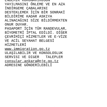
ENDEMİK KORONAVİRÜSÜN
YAYILMASINI ÖNLEME VE EN AZA
İNDİRGEME ÇABALARINI
DESTEKLEMEK İÇİN BİR SONRAKİ
BİLDİRİME KADAR ASKIYA
ALINACAĞINI SİZE BİLDİRMEKTEN
ONUR DUYAR.
PASAPORT İÇİN TÜM RANDEVULAR,
BİYOMETRİ İPTAL EDİLDİ. DİĞER
ÇEVRİMİÇİ HİZMETLER VE E-VİZE
VE ACİL SEYAHAT BELGESİ
HİZMETLERİ
www.immigration.go.tz
ULAŞILABILIR VE KONSOLOSLUK
SERVISI VE DIGER TALEPLER
consular.ankara@nje.go.tz
ADRESINE GÖNDERİLEBİLİ