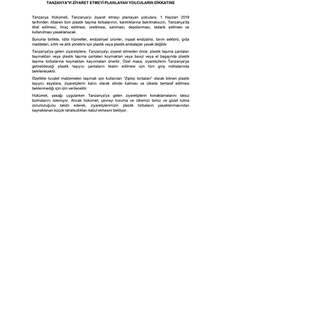
Bu site, TANZANYA Birleşik
Cumhuriyeti adına TÜRKİYE
CUMHURİYETİ sınırları içerisinde
hizmet veren; merkezi İstanbul'da